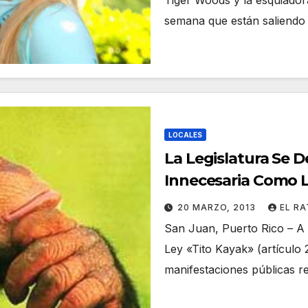
Tiger Woods y la esquiador
semana que están saliendo 
LOCALES
La Legislatura Se 
Innecesaria Como L
20 MARZO, 2013
EL R
San Juan, Puerto Rico – A
Ley «Tito Kayak» (artículo 
manifestaciones públicas r