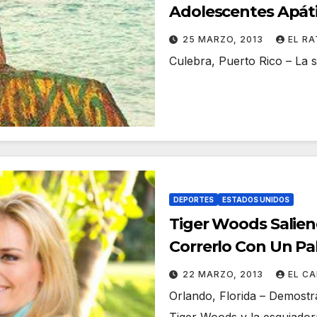
Adolescentes Apáti
25 MARZO, 2013
EL R
Culebra, Puerto Rico – La
DEPORTES
ESTADOS UNIDOS
Tiger Woods Salie
Correrlo Con Un Pa
22 MARZO, 2013
EL C
Orlando, Florida – Demostr