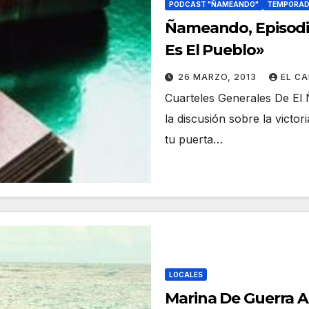
PODCAST "ÑAMEANDO"
TEMPORAD
Ñameando, Episodi
Es El Pueblo»
26 MARZO, 2013
EL C
Cuarteles Generales De El 
la discusión sobre la victor
tu puerta…
LOCALES
Marina De Guerra 