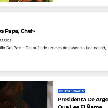
s Papa, Che!»
TARIOS
lla Del País – Después de un mes de ausencia (¡de nada!)
INTERNACIONALES
Presidenta De Arg
Que Lee El Ñame