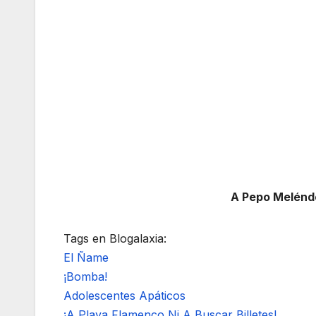
A Pepo Melénde
Tags en Blogalaxia:
El Ñame
¡Bomba!
Adolescentes Apáticos
¡A Playa Flamenco Ni A Buscar Billetes!