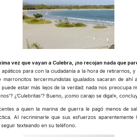
óxima vez que vayan a Culebra, ¡no recojan nada que pa
páticos para con la ciudadanía a la hora de retirarnos, y
marroncitos tercermundistas igualados sacaran de ahí a
 puede estar más lejos de la verdad: nada nos preocupa má
nos’? ¿’Culebritas’? Bueno, ¡como carajo se diga!», concluy
ntes a quien la marina de guerra le pagó menos de sala
áctica. Al recriminarle que sus esfuerzos aparentemente 
seguir texteando en su teléfono.