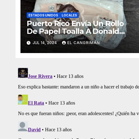
ESTADOS UNIDOS
LOCALES
Puerto Rico Envía Un Rollo
De Papel Toalla A Donald
Trump Pa’ Que Use Las Hojas
JUL 14, 2024
EL CANGRIMÁN
De Curita