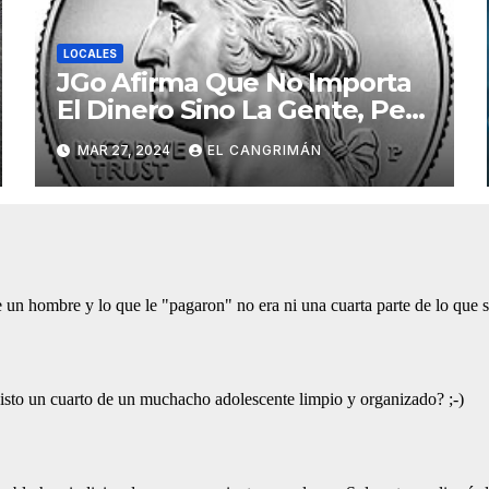
LOCALES
JGo Afirma Que No Importa
El Dinero Sino La Gente, Pero
Pregunta: «¿De Verdad No
MAR 27, 2024
EL CANGRIMÁN
Tendrán Una Pejetita?»