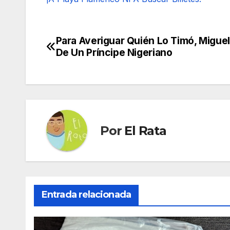
Para Averiguar Quién Lo Timó, Migue
Navegación
De Un Príncipe Nigeriano
de
entradas
Por
El Rata
Entrada relacionada