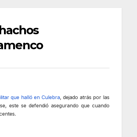
chachos
Flamenco
itar que halló en Culebra
, dejado atrás por las
ense, este se defendió asegurando que cuando
centes.