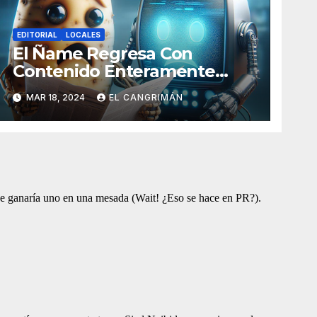
EDITORIAL
LOCALES
El Ñame Regresa Con
Contenido Enteramente
Generado Por Inteligencia
MAR 18, 2024
EL CANGRIMÁN
Artificial