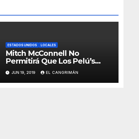
ESTADOS UNIDOS
LOCALES
Mitch McConnell No
Permitirá Que Los Pelú’s
Socialistas Comunistas Del
JUN 19, 2019
EL CANGRIMÁN
PNP Logren La Estadidad