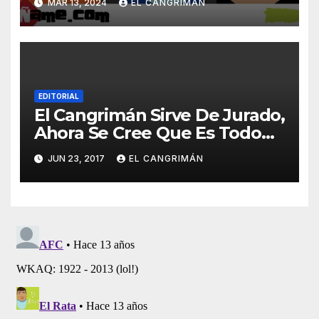
MAR 13, 2024
EL CANGRIMÁN
Dijeron Na’
EDITORIAL
El Cangrimán Sirve De Jurado,
Ahora Se Cree Que Es Todo
Un Juez
JUN 23, 2017
EL CANGRIMÁN