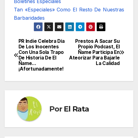
Boletines Especiales
Tan «Especiales» Como El Resto De Nuestras
Barbaridades
PR Indie Celebra Día
Prestos A Sacar Su
Navegación
De Los Inocentes
Propio Podcast, El
Con Una Sola Trapo
Ñame Participa En
de
De Historia De El
Ateorizar Para Bajarle
Ñame…
La Calidad
entradas
¡Afortunadamente!
Por
El Rata