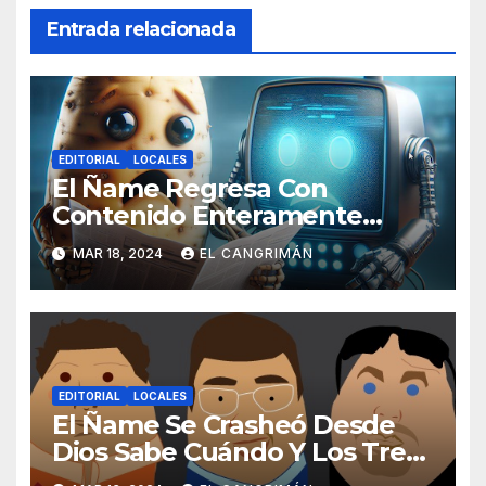
Entrada relacionada
EDITORIAL
LOCALES
El Ñame Regresa Con
Contenido Enteramente
Generado Por Inteligencia
MAR 18, 2024
EL CANGRIMÁN
Artificial
EDITORIAL
LOCALES
El Ñame Se Crasheó Desde
Dios Sabe Cuándo Y Los Tres
Gatos Que Nos Leen No