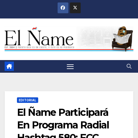
Saltar
al
contenido
EDITORIAL
El Ñame Participará
En Programa Radial
Hashtag 580; FCC