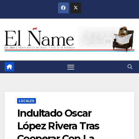
Saltar
al
contenido
LOCALES
Indultado Oscar
López Rivera Tras
Cooperar Con La