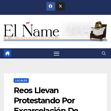
Saltar
al
contenido
LOCALES
Reos Llevan
Protestando Por
Excarcelación De