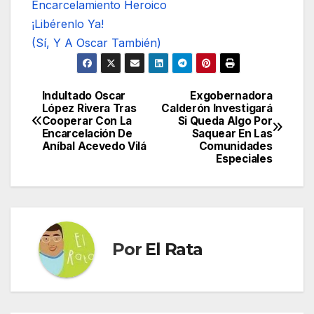
Encarcelamiento Heroico
¡Libérenlo Ya!
(Sí, Y A Oscar También)
Indultado Oscar
Exgobernadora
Navegación
López Rivera Tras
Calderón Investigará
Cooperar Con La
Si Queda Algo Por
de
Encarcelación De
Saquear En Las
Aníbal Acevedo Vilá
Comunidades
entradas
Especiales
Por
El Rata