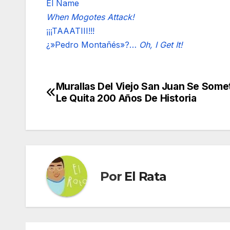
El Ñame
When Mogotes Attack!
¡¡¡TAAATIII!!!
¿»Pedro Montañés»?…
Oh, I Get It!
Murallas Del Viejo San Juan Se Somet
Navegación
Le Quita 200 Años De Historia
de
entradas
Por
El Rata