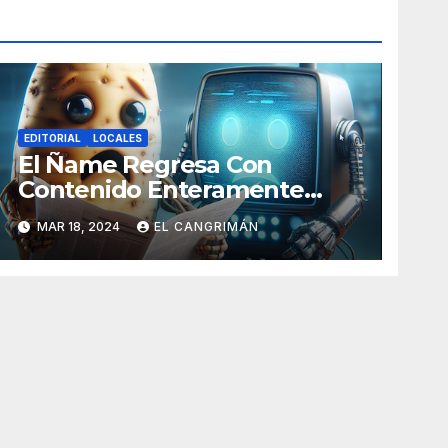
EDITORIAL
LOCALES
El Ñame Regresa Con
Contenido Enteramente
Generado Por Inteligencia
MAR 18, 2024
EL CANGRIMÁN
Artificial