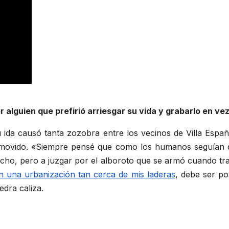
or alguien que prefirió arriesgar su vida y grabarlo en v
ida causó tanta zozobra entre los vecinos de Villa Espa
conmovido. «Siempre pensé que como los humanos seguían
cho, pero a juzgar por el alboroto que se armó cuando tr
n una urbanización tan cerca de mis laderas
, debe ser po
dra caliza.