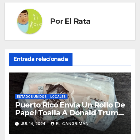
Por
El Rata
Entrada relacionada
ESTADOS UNIDOS
LOCALES
Puerto Rico Envía Un Rollo De
Papel Toalla A Donald Trump
Pa’ Que Use Las Hojas De
JUL 14, 2024
EL CANGRIMÁN
Curita