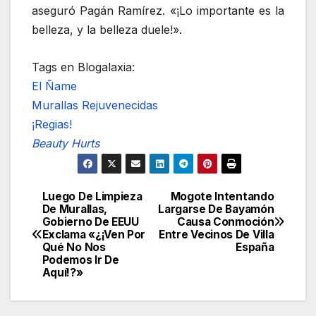
aseguró Pagán Ramírez. «¡Lo importante es la
belleza, y la belleza duele!».
Tags en Blogalaxia:
El Ñame
Murallas Rejuvenecidas
¡Regias!
Beauty Hurts
Luego De Limpieza
Mogote Intentando
Navegación
De Murallas,
Largarse De Bayamón
Gobierno De EEUU
Causa Conmoción
de
Exclama «¿¡Ven Por
Entre Vecinos De Villa
Qué No Nos
España
entradas
Podemos Ir De
Aquí!?»