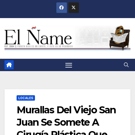
Saltar
al
contenido
LOCALES
Murallas Del Viejo San
Juan Se Somete A
Cirugía Plástica Que