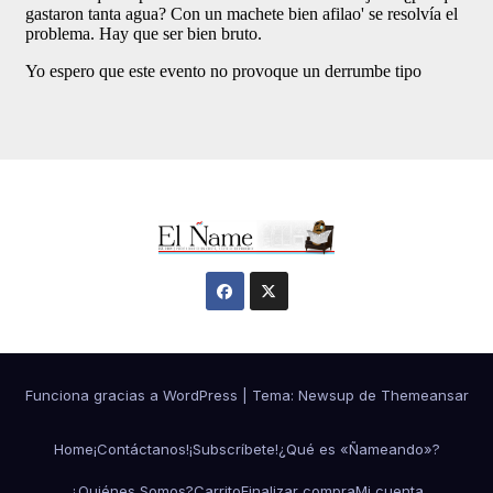
Funciona gracias a WordPress
|
Tema:
Newsup
de
Themeansar
Home
¡Contáctanos!
¡Subscríbete!
¿Qué es «Ñameando»?
¿Quiénes Somos?
Carrito
Finalizar compra
Mi cuenta