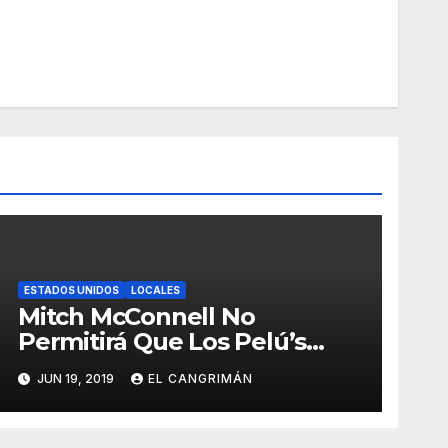
ESTADOS UNIDOS
LOCALES
Mitch McConnell No
Permitirá Que Los Pelú’s
Socialistas Comunistas Del
JUN 19, 2019
EL CANGRIMÁN
PNP Logren La Estadidad