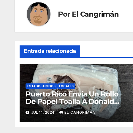
Por
El Cangrimán
Entrada relacionada
ESTADOS UNIDOS
LOCALES
Puerto Rico Envía Un Rollo
De Papel Toalla A Donald
Trump Pa’ Que Use Las Hojas
JUL 14, 2024
EL CANGRIMÁN
De Curita