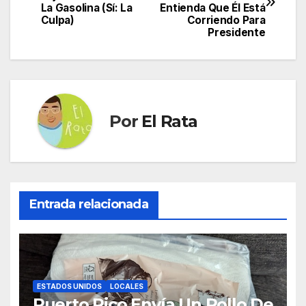
de
La Gasolina (Sí: La
Entienda Que Él Está
Culpa)
Corriendo Para
entradas
Presidente
Por
El Rata
Entrada relacionada
ESTADOS UNIDOS
LOCALES
Puerto Rico Envía Un Rollo De