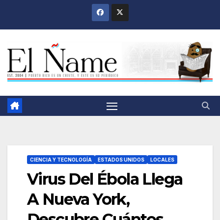
Saltar
al
contenido
CIENCIA Y TECNOLOGÍA
ESTADOS UNIDOS
LOCALES
Virus Del Ébola Llega
A Nueva York,
Descubre Cuántos