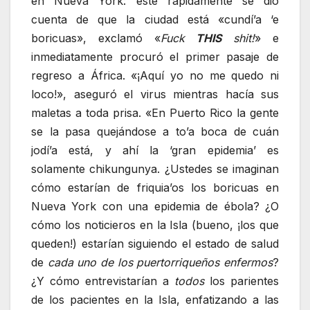
en Nueva York: este rápidamente se dio
cuenta de que la ciudad está «cundí’a ‘e
boricuas», exclamó «
Fuck
THIS
shit!
» e
inmediatamente procuró el primer pasaje de
regreso a África. «¡Aquí yo no me quedo ni
loco!», aseguró el virus mientras hacía sus
maletas a toda prisa. «En Puerto Rico la gente
se la pasa quejándose a to’a boca de cuán
jodí’a está, y ahí la ‘gran epidemia’ es
solamente chikungunya. ¿Ustedes se imaginan
cómo estarían de friquia’os los boricuas en
Nueva York con una epidemia de ébola? ¿O
cómo los noticieros en la Isla (bueno, ¡los que
queden!) estarían siguiendo el estado de salud
de
cada uno de los puertorriqueños enfermos
?
¿Y cómo entrevistarían a
todos
los parientes
de los pacientes en la Isla, enfatizando a las