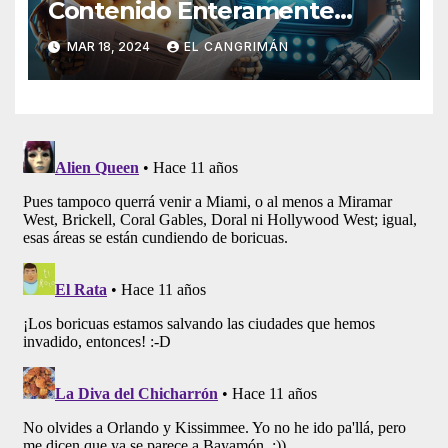
Contenido Enteramente
Generado Por Inteligencia
MAR 18, 2024
EL CANGRIMÁN
Artificial