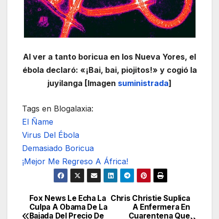
Al ver a tanto boricua en los Nueva Yores, el
ébola declaró: «¡Bai, bai, piojitos!» y cogió la
juyilanga [Imagen
suministrada
]
Tags en Blogalaxia:
El Ñame
Virus Del Ébola
Demasiado Boricua
¡Mejor Me Regreso A África!
Fox News Le Echa La
Chris Christie Suplica
Navegación
Culpa A Obama De La
A Enfermera En
Bajada Del Precio De
Cuarentena Que