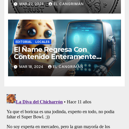
Pregunta: «¿De Verdad No
MAR 27, 2024
EL CANGRIMÁN
Tendrán Una Pejetita?»
EDITORIAL
LOCALES
El Ñame Regresa Con
Contenido Enteramente
Generado Por Inteligencia
MAR 18, 2024
EL CANGRIMÁN
Artificial