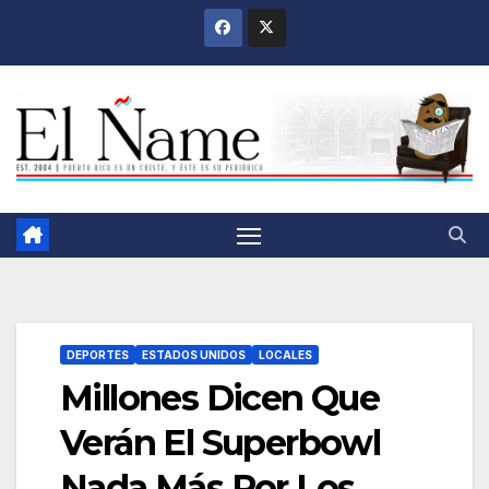
Saltar
al
contenido
DEPORTES
ESTADOS UNIDOS
LOCALES
Millones Dicen Que
Verán El Superbowl
Nada Más Por Los