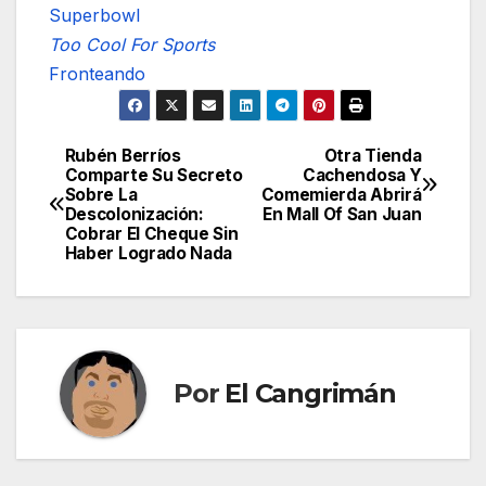
Superbowl
Too Cool For Sports
Fronteando
Rubén Berríos
Otra Tienda
Navegación
Comparte Su Secreto
Cachendosa Y
Sobre La
Comemierda Abrirá
de
Descolonización:
En Mall Of San Juan
Cobrar El Cheque Sin
entradas
Haber Logrado Nada
Por
El Cangrimán