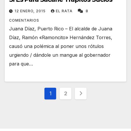
12 ENERO, 2015
EL RATA
8
COMENTARIOS
Juana Díaz, Puerto Rico – El alcalde de Juana
Díaz, Ramón «Ramoncito» Hernández Torres,
causó una polémica al poner unos rótulos
urgiendo / dándole un mangue al gobernador
para que…
Navegación
1
2
de
entradas