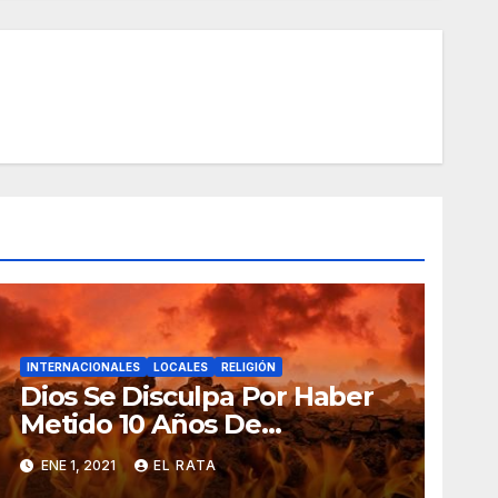
INTERNACIONALES
LOCALES
RELIGIÓN
Dios Se Disculpa Por Haber
Metido 10 Años De
Vicisitudes En El 2020
ENE 1, 2021
EL RATA