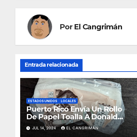
entradas
Por
El Cangrimán
Entrada relacionada
ESTADOS UNIDOS
LOCALES
Puerto Rico Envía Un Rollo
De Papel Toalla A Donald
Trump Pa’ Que Use Las Hojas
JUL 14, 2024
EL CANGRIMÁN
De Curita