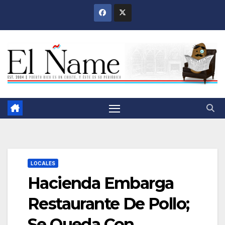
Saltar
al
contenido
LOCALES
Hacienda Embarga
Restaurante De Pollo;
Se Queda Con