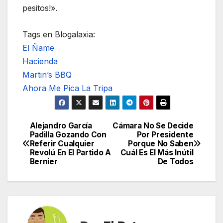
pesitos!».
Tags en Blogalaxia:
El Ñame
Hacienda
Martin’s BBQ
Ahora Me Pica La Tripa
Alejandro García
Cámara No Se Decide
Navegación
Padilla Gozando Con
Por Presidente
Referir Cualquier
Porque No Saben
de
Revolú En El Partido A
Cuál Es El Más Inútil
Bernier
De Todos
entradas