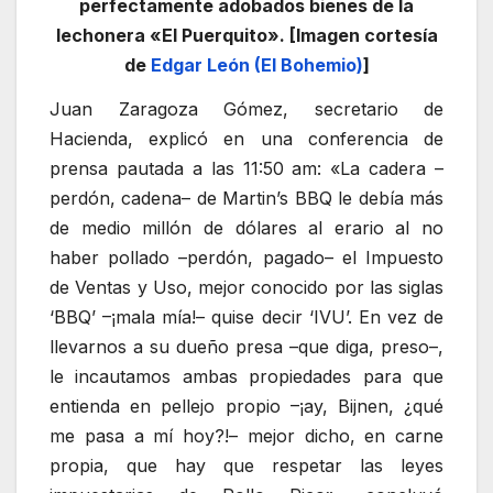
perfectamente adobados bienes de la
lechonera «El Puerquito». [Imagen cortesía
de
Edgar León (El Bohemio)
]
Juan Zaragoza Gómez, secretario de
Hacienda, explicó en una conferencia de
prensa pautada a las 11:50 am: «La cadera –
perdón, cadena– de Martin’s BBQ le debía más
de medio millón de dólares al erario al no
haber pollado –perdón, pagado– el Impuesto
de Ventas y Uso, mejor conocido por las siglas
‘BBQ’ –¡mala mía!– quise decir ‘IVU’. En vez de
llevarnos a su dueño presa –que diga, preso–,
le incautamos ambas propiedades para que
entienda en pellejo propio –¡ay, Bijnen, ¿qué
me pasa a mí hoy?!– mejor dicho, en carne
propia, que hay que respetar las leyes