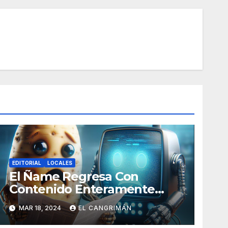
EDITORIAL
LOCALES
El Ñame Regresa Con
Contenido Enteramente
Generado Por Inteligencia
MAR 18, 2024
EL CANGRIMÁN
Artificial