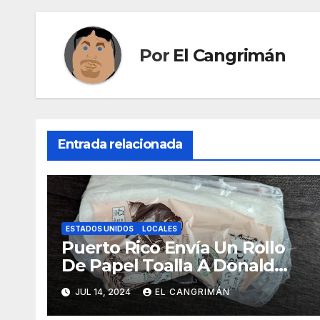
Por
El Cangrimán
Entrada relacionada
ESTADOS UNIDOS
LOCALES
Puerto Rico Envía Un Rollo
De Papel Toalla A Donald
Trump Pa’ Que Use Las Hojas
JUL 14, 2024
EL CANGRIMÁN
De Curita