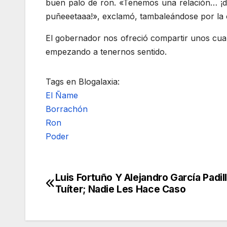
buen palo de ron. «Tenemos una relación… ¡dist
puñeeetaaa!», exclamó, tambaleándose por la o
El gobernador nos ofreció compartir unos cua
empezando a tenernos sentido.
Tags en Blogalaxia:
El Ñame
Borrachón
Ron
Poder
Luis Fortuño Y Alejandro García Padil
Navegación
Tuíter; Nadie Les Hace Caso
de
entradas