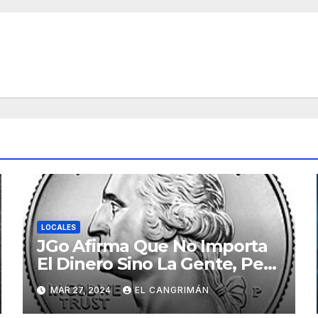
LOCALES
JGo Afirma Que No Importa
El Dinero Sino La Gente, Pero
Pregunta: «¿De Verdad No
MAR 27, 2024
EL CANGRIMÁN
Tendrán Una Pejetita?»