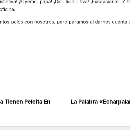
intiva! ¡!Óyeme, papá! ¡Dis…tiiiiin… tiva! ¡Excepcional! ¡Y
ficina.
ntos palos con nosotros, pero paramos al darnos cuenta 
la Tienen Peleíta En
La Palabra «Echarpala