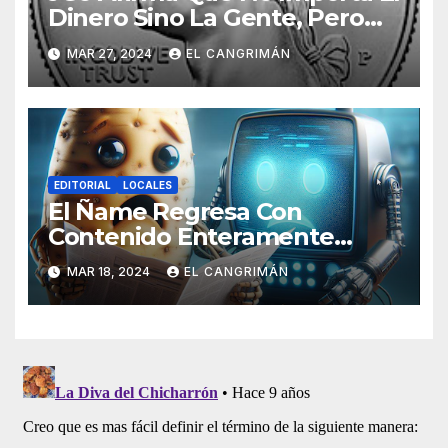
Dinero Sino La Gente, Pero
Pregunta: «¿De Verdad No
MAR 27, 2024
EL CANGRIMÁN
Tendrán Una Pejetita?»
EDITORIAL
LOCALES
El Ñame Regresa Con
Contenido Enteramente
Generado Por Inteligencia
MAR 18, 2024
EL CANGRIMÁN
Artificial