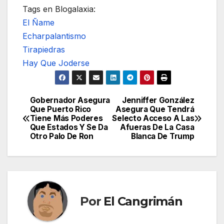
Tags en Blogalaxia:
El Ñame
Echarpalantismo
Tirapiedras
Hay Que Joderse
Gobernador Asegura
Jenniffer González
Navegación
Que Puerto Rico
Asegura Que Tendrá
Tiene Más Poderes
Selecto Acceso A Las
de
Que Estados Y Se Da
Afueras De La Casa
Otro Palo De Ron
Blanca De Trump
entradas
Por
El Cangrimán