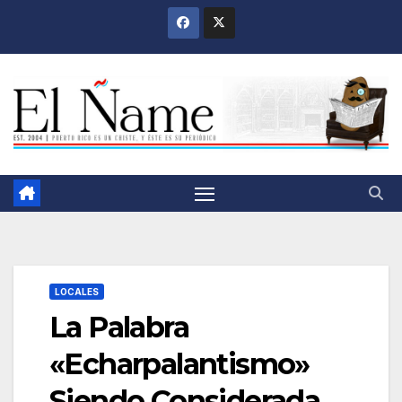
Saltar
al
contenido
LOCALES
La Palabra
«Echarpalantismo»
Siendo Considerada