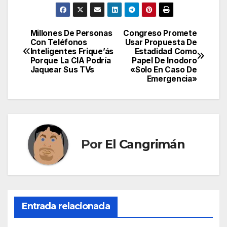
Millones De Personas
Congreso Promete
Navegación
Con Teléfonos
Usar Propuesta De
Inteligentes Frique’ás
Estadidad Como
de
Porque La CIA Podría
Papel De Inodoro
Jaquear Sus TVs
«Solo En Caso De
entradas
Emergencia»
Por
El Cangrimán
Entrada relacionada