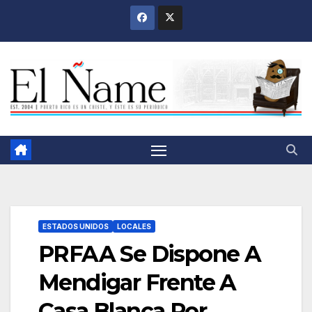
Saltar
al
contenido
ESTADOS UNIDOS
LOCALES
PRFAA Se Dispone A
Mendigar Frente A
Casa Blanca Por