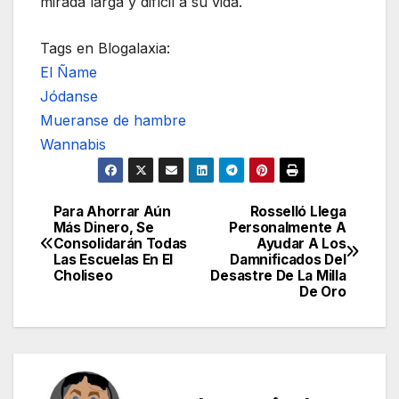
mirada larga y difícil a su vida.
Tags en Blogalaxia:
El Ñame
Jódanse
Mueranse de hambre
Wannabis
Para Ahorrar Aún
Rosselló Llega
Navegación
Más Dinero, Se
Personalmente A
Consolidarán Todas
Ayudar A Los
de
Las Escuelas En El
Damnificados Del
Choliseo
Desastre De La Milla
entradas
De Oro