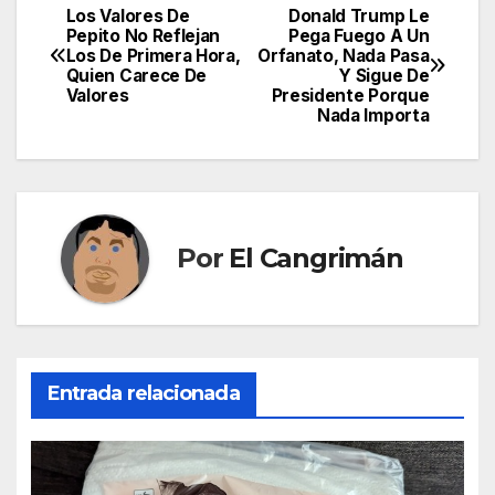
Los Valores De
Donald Trump Le
Navegación
Pepito No Reflejan
Pega Fuego A Un
Los De Primera Hora,
Orfanato, Nada Pasa
de
Quien Carece De
Y Sigue De
Valores
Presidente Porque
entradas
Nada Importa
Por
El Cangrimán
Entrada relacionada