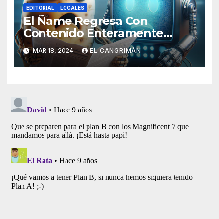
EDITORIAL
LOCALES
El Ñame Regresa Con
Contenido Enteramente
Generado Por Inteligencia
MAR 18, 2024
EL CANGRIMÁN
Artificial