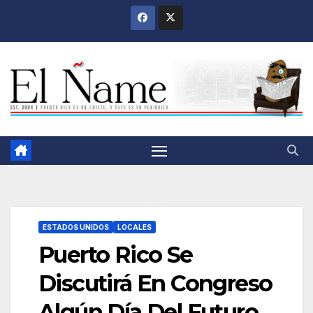
Saltar
al
contenido
ESTADOS UNIDOS
LOCALES
Puerto Rico Se
Discutirá En Congreso
Algún Día Del Futuro