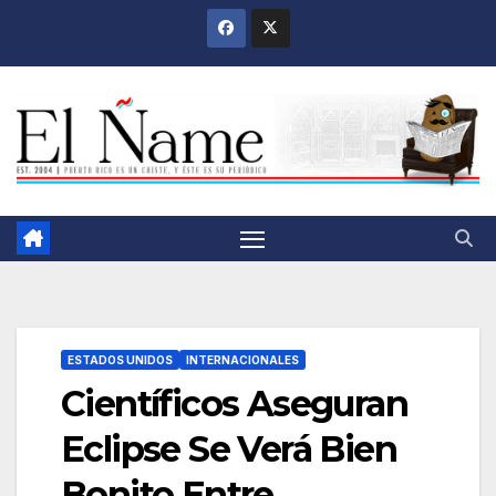
Saltar
al
contenido
ESTADOS UNIDOS
INTERNACIONALES
Científicos Aseguran
Eclipse Se Verá Bien
Bonito Entre