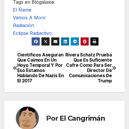
Tags en Blogalaxia:
El Ñame
Vamos A Morir
Radiación
Eclipse Radiactivo
Científicos Aseguran
Rivera Schatz Prueba
Navegación
Que Caímos En Un
Que Es Suficiente
Hoyo Temporal Y Por
Cafre Como Para Ser
de
Eso Estamos
Director De
Hablando De Nazis En
Comunicaciones De
entradas
El 2017
Trump
Por
El Cangrimán