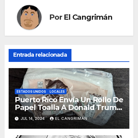
Por
El Cangrimán
Entrada relacionada
ESTADOS UNIDOS
LOCALES
Puerto Rico Envía Un Rollo De
Papel Toalla A Donald Trump
Pa’ Que Use Las Hojas De
JUL 14, 2024
EL CANGRIMÁN
Curita