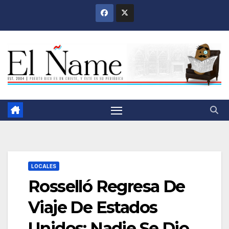
Saltar
al
contenido
LOCALES
Rosselló Regresa De
Viaje De Estados
Unidos; Nadie Se Dio