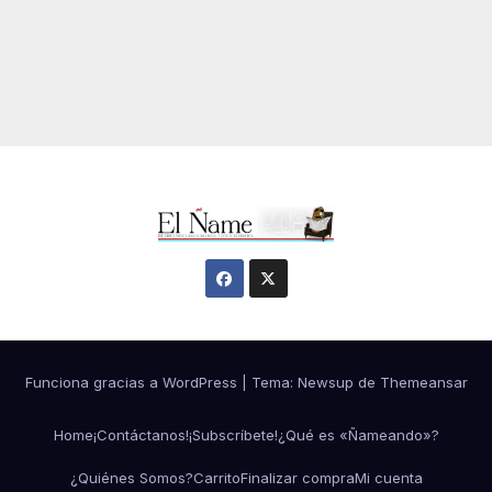
Funciona gracias a WordPress
|
Tema:
Newsup
de
Themeansar
Home
¡Contáctanos!
¡Subscríbete!
¿Qué es «Ñameando»?
¿Quiénes Somos?
Carrito
Finalizar compra
Mi cuenta