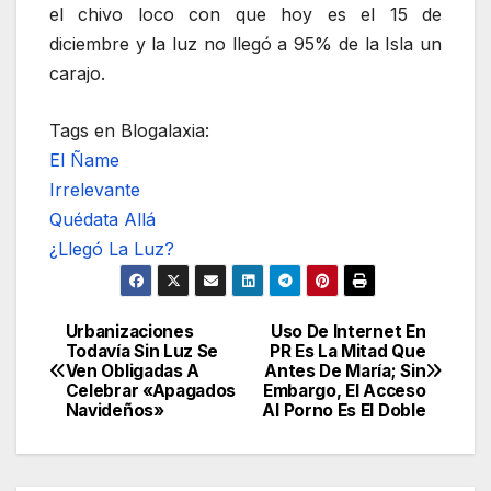
el chivo loco con que hoy es el 15 de
diciembre y la luz no llegó a 95% de la Isla un
carajo.
Tags en Blogalaxia:
El Ñame
Irrelevante
Quédata Allá
¿Llegó La Luz?
Urbanizaciones
Uso De Internet En
Navegación
Todavía Sin Luz Se
PR Es La Mitad Que
Ven Obligadas A
Antes De María; Sin
de
Celebrar «Apagados
Embargo, El Acceso
Navideños»
Al Porno Es El Doble
entradas