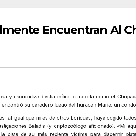
almente Encuentran Al 
sa y escurridiza bestia mítica conocida como el Chupaca
 encontró su paradero luego del huracán María: un condo 
s, al igual que miles de otros boricuas, haya cogido todo
vestigaciones Baladís (y criptozoólogo aficionado). «Mi 
la pista de su más reciente víctima para discernir pis