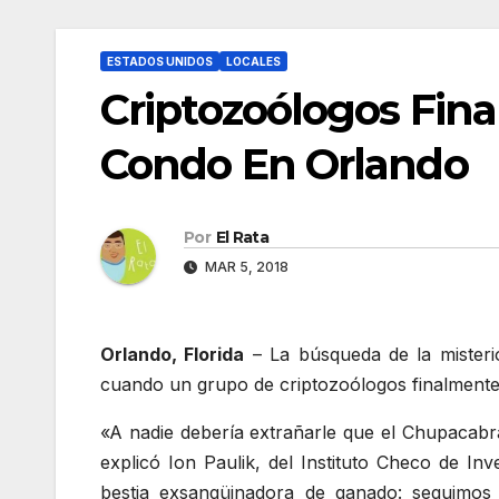
ESTADOS UNIDOS
LOCALES
Criptozoólogos Fin
Condo En Orlando
Por
El Rata
MAR 5, 2018
Orlando, Florida
– La búsqueda de la misterio
cuando un grupo de criptozoólogos finalmente
«A nadie debería extrañarle que el Chupacabra
explicó Ion Paulik, del Instituto Checo de In
bestia exsangüinadora de ganado: seguimos 