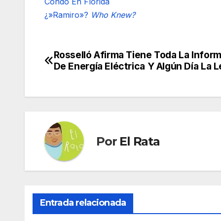
Condo En Florida
¿»Ramiro»?
Who Knew?
Rosselló Afirma Tiene Toda La Infor
Navegación
De Energía Eléctrica Y Algún Día La 
de
entradas
Por
El Rata
Entrada relacionada