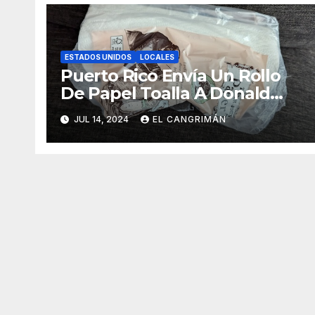
ESTADOS UNIDOS
LOCALES
Puerto Rico Envía Un Rollo
De Papel Toalla A Donald
Trump Pa’ Que Use Las Hojas
JUL 14, 2024
EL CANGRIMÁN
De Curita