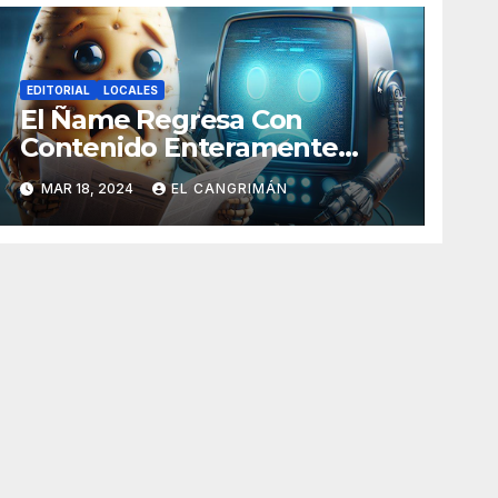
EDITORIAL
LOCALES
El Ñame Regresa Con
Contenido Enteramente
Generado Por Inteligencia
MAR 18, 2024
EL CANGRIMÁN
Artificial