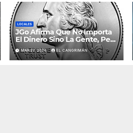
LOCALES
JGo Afirma Que No Importa
El Dinero Sino La Gente, Pero
Pregunta: «¿De Verdad No
MAR 27, 2024
EL CANGRIMÁN
Tendrán Una Pejetita?»