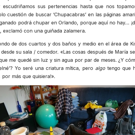
; y escudriñamos sus pertenencias hasta que nos topam
lo cuestión de buscar ‘Chupacabras’ en las páginas amaril
 ganado podrá chupar en Orlando, porque aquí no hay… ¡di
!», exclamó con una guiñada zalamera.
ndo de dos cuartos y dos baños y medio en el área de Ki
 desde su sala / comedor. «Las cosas después de María se 
que me quedé sin luz y sin agua por par de meses. ¿Y có
telné’? Yo seré una criatura mítica, pero
algo
tengo que h
 por más que quisiera!».