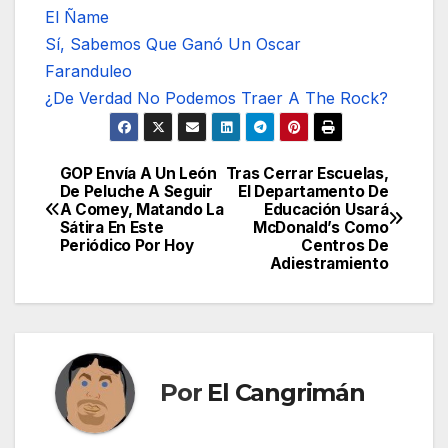
El Ñame
Sí, Sabemos Que Ganó Un Oscar
Faranduleo
¿De Verdad No Podemos Traer A The Rock?
GOP Envía A Un León
Tras Cerrar Escuelas,
Navegación
De Peluche A Seguir
El Departamento De
A Comey, Matando La
Educación Usará
de
Sátira En Este
McDonald’s Como
Periódico Por Hoy
Centros De
entradas
Adiestramiento
Por
El Cangrimán