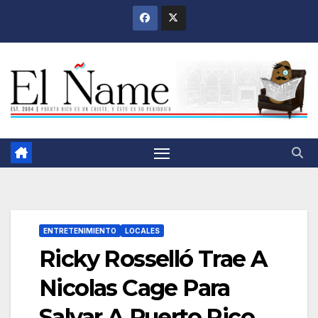
Saltar
al
contenido
ENTRETENIMIENTO
LOCALES
Ricky Rosselló Trae A
Nicolas Cage Para
Salvar A Puerto Rico