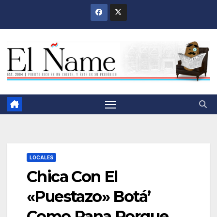
Saltar
al
contenido
LOCALES
Chica Con El
«Puestazo» Botá’
Como Pana Porque