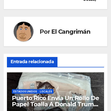
Por
El Cangrimán
Entrada relacionada
ESTADOS UNIDOS
LOCALES
Puerto Rico Envía Un Rollo De
Papel Toalla A Donald Trump
Pa’ Que Use Las Hojas De