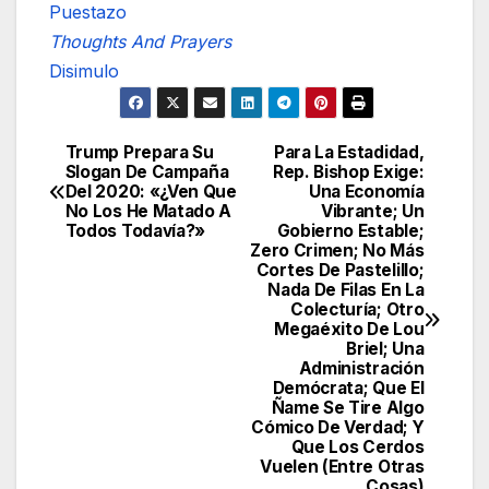
Puestazo
Thoughts And Prayers
Disimulo
Trump Prepara Su
Para La Estadidad,
Navegación
Slogan De Campaña
Rep. Bishop Exige:
Del 2020: «¿Ven Que
Una Economía
de
No Los He Matado A
Vibrante; Un
Todos Todavía?»
Gobierno Estable;
entradas
Zero Crimen; No Más
Cortes De Pastelillo;
Nada De Filas En La
Colecturía; Otro
Megaéxito De Lou
Briel; Una
Administración
Demócrata; Que El
Ñame Se Tire Algo
Cómico De Verdad; Y
Que Los Cerdos
Vuelen (Entre Otras
Cosas)