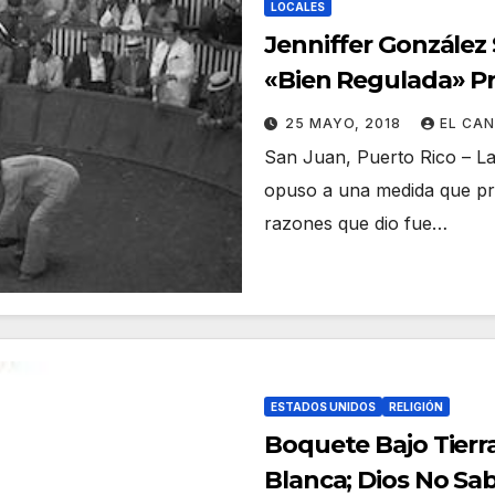
LOCALES
Jenniffer González
«Bien Regulada» Pr
Se Maten
25 MAYO, 2018
EL CA
San Juan, Puerto Rico – La
opuso a una medida que prohi
razones que dio fue…
ESTADOS UNIDOS
RELIGIÓN
Boquete Bajo Tierr
Blanca; Dios No Sa