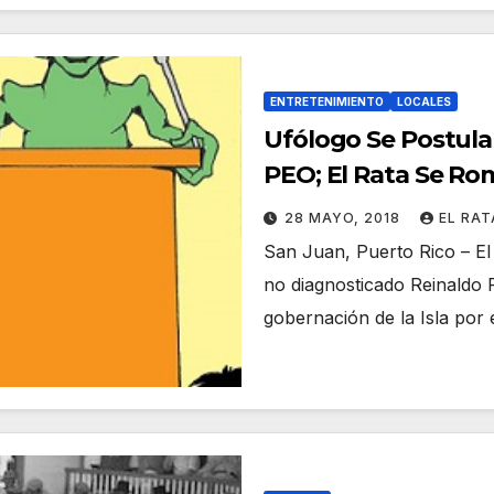
ENTRETENIMIENTO
LOCALES
Ufólogo Se Postula
PEO; El Rata Se R
Tripearse Esa Notic
28 MAYO, 2018
EL RA
San Juan, Puerto Rico – E
no diagnosticado Reinaldo 
gobernación de la Isla por 