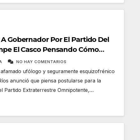
 A Gobernador Por El Partido Del
ompe El Casco Pensando Cómo
ia
TA
NO HAY COMENTARIOS
l afamado ufólogo y seguramente esquizofrénico
Ríos anunció que piensa postularse para la
el Partido Extraterrestre Omnipotente,…