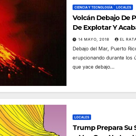
CIENCIA Y TECNOLOGÍA
LOCALES
Volcán Debajo De P
De Explotar Y Acaba
Todas
14 MAYO, 2018
EL RAT
Debajo del Mar, Puerto Ric
erupcionando durante los úl
que yace debajo…
LOCALES
Trump Prepara Su 