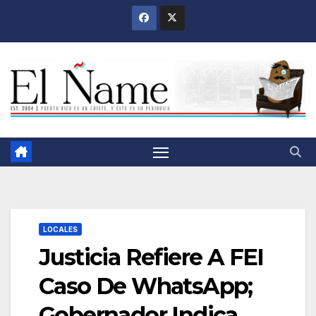
Saltar
al
contenido
LOCALES
Justicia Refiere A FEI
Caso De WhatsApp;
Gobernador Indica