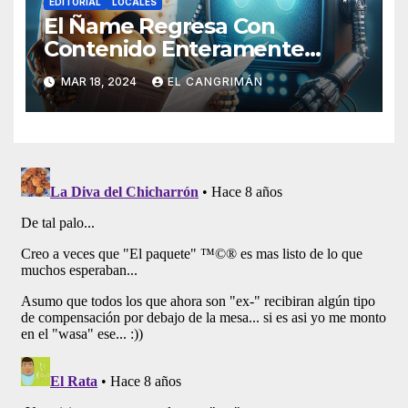
EDITORIAL
LOCALES
El Ñame Regresa Con
Contenido Enteramente
Generado Por Inteligencia
MAR 18, 2024
EL CANGRIMÁN
Artificial