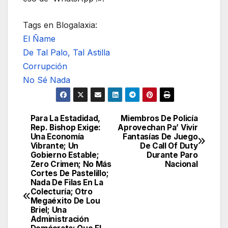
Tags en Blogalaxia:
El Ñame
De Tal Palo, Tal Astilla
Corrupción
No Sé Nada
Para La Estadidad,
Miembros De Policía
Navegación
Rep. Bishop Exige:
Aprovechan Pa’ Vivir
Una Economía
Fantasías De Juego
de
Vibrante; Un
De Call Of Duty
Gobierno Estable;
Durante Paro
entradas
Zero Crimen; No Más
Nacional
Cortes De Pastelillo;
Nada De Filas En La
Colecturía; Otro
Megaéxito De Lou
Briel; Una
Administración