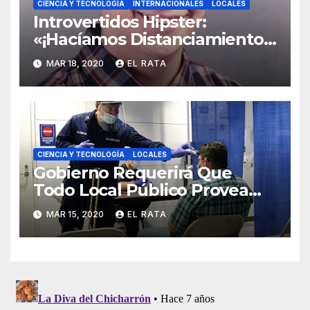
CIENCIA Y TECNOLOGÍA
INTERNACIONALES
LOCALES
Introvertidos Hipster:
«¡Hacíamos Distanciamiento
Social Antes De Que El
MAR 18, 2020
EL RATA
Coronavirus Lo Hiciera Cool!»
CIENCIA Y TECNOLOGÍA
LOCALES
Gobierno Requerirá Que
Todo Local Público Provea
«Culito De Rana» A Sus
MAR 15, 2020
EL RATA
Clientes