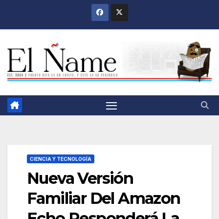
Saltar
al
contenido
CIENCIA Y TECNOLOGÍA
Nueva Versión
Familiar Del Amazon
Echo Responderá La