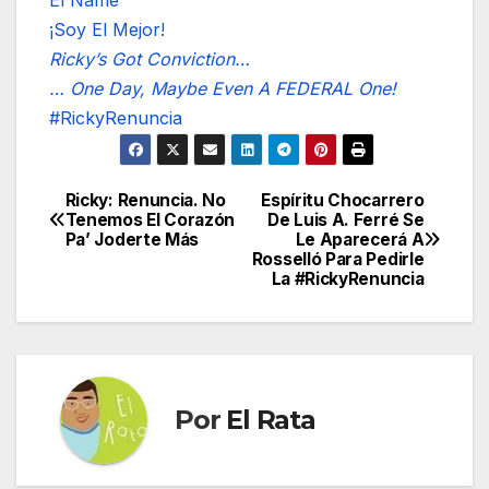
¡Soy El Mejor!
Ricky’s Got Conviction…
… One Day, Maybe Even A FEDERAL One!
#RickyRenuncia
Ricky: Renuncia. No
Espíritu Chocarrero
Navegación
Tenemos El Corazón
De Luis A. Ferré Se
Pa’ Joderte Más
Le Aparecerá A
de
Rosselló Para Pedirle
La #RickyRenuncia
entradas
Por
El Rata