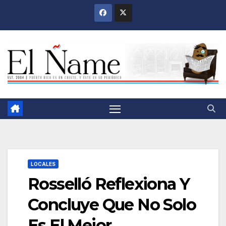
Saltar
al
contenido
LOCALES
Rosselló Reflexiona Y
Concluye Que No Solo
Es El Mejor