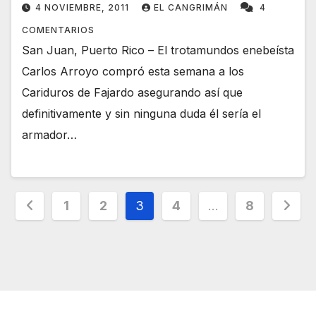
4 NOVIEMBRE, 2011
EL CANGRIMÁN
4
COMENTARIOS
San Juan, Puerto Rico – El trotamundos enebeísta
Carlos Arroyo compró esta semana a los
Cariduros de Fajardo asegurando así que
definitivamente y sin ninguna duda él sería el
armador…
Navegación
1
2
3
4
…
8
de
entradas