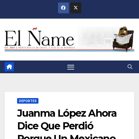
Saltar
al
contenido
DEPORTES
Juanma López Ahora
Dice Que Perdió
Porque Un Mexicano