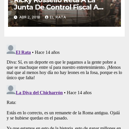
Junta De Control Fiscal A
Lucha «Enjaulados Y Con
ABR 2, 2018
EL RATA
Alambre De Púas»