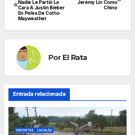
Nadie Le Partió La
Jeremy Lin Como
de
Cara A Justin Bieber
Chino
En Pelea De Cotto-
entradas
Mayweather
Por
El Rata
Entrada relacionada
DEPORTES
LOCALES