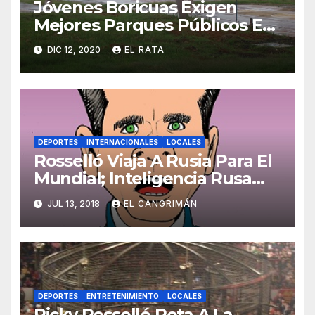
Jóvenes Boricuas Exigen
Mejores Parques Públicos En
Donde Usar Drogas Por Las
DIC 12, 2020
EL RATA
Noches
DEPORTES
INTERNACIONALES
LOCALES
Rosselló Viaja A Rusia Para El
Mundial; Inteligencia Rusa
Saca Micrófonos De Su Cuarto
JUL 13, 2018
EL CANGRIMÁN
Pa’ No Desperdiciarlos
DEPORTES
ENTRETENIMIENTO
LOCALES
Ricky Rosselló Reta A La