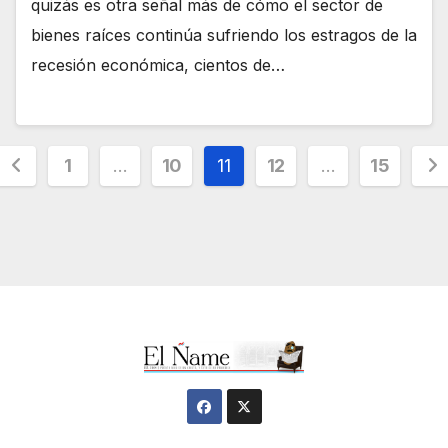
quizás es otra señal más de cómo el sector de
bienes raíces continúa sufriendo los estragos de la
recesión económica, cientos de…
Navegación
1
…
10
11
12
…
15
de
entradas