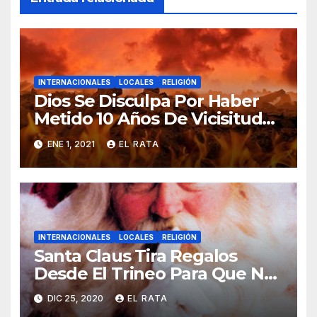
INTERNACIONALES
LOCALES
RELIGIÓN
Dios Se Disculpa Por Haber
Metido 10 Años De Vicisitudes
En El 2020
ENE 1, 2021
EL RATA
INTERNACIONALES
LOCALES
RELIGIÓN
Santa Claus Tira Regalos
Desde El Trineo Para Que No
Se Le Pegue El COVID-19
DIC 25, 2020
EL RATA