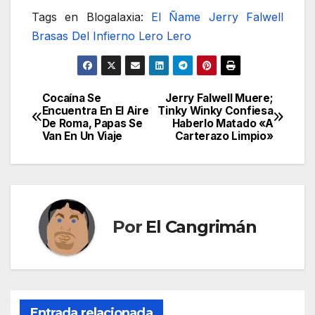
Tags en Blogalaxia:
El Ñame
Jerry Falwell
Brasas Del Infierno
Lero Lero
Cocaína Se
Jerry Falwell Muere;
Navegación
Encuentra En El Aire
Tinky Winky Confiesa
De Roma, Papas Se
Haberlo Matado «A
de
Van En Un Viaje
Carterazo Limpio»
entradas
Por
El Cangrimán
Entrada relacionada