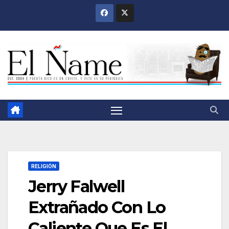
Saltar
al
contenido
RELIGIÓN
Jerry Falwell
Extrañado Con Lo
Caliente Que Es El