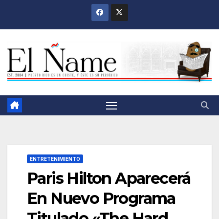
Saltar
al
contenido
ENTRETENIMIENTO
Paris Hilton Aparecerá
En Nuevo Programa
Titulado «The Hard