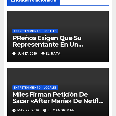
Entrada relacionada
ENTRETENIMIENTO
LOCALES
PReños Exigen Que Su
Representante En Un
Concurso Superficial E
JUN 17, 2019
EL RATA
Irrelevante Sea «Boricua De
Pura Cepa»
ENTRETENIMIENTO
LOCALES
Miles Firman Petición De
Sacar «After María» De Netflix
Porque El Documental No
MAY 29, 2019
EL CANGRIMÁN
Trata Sobre Lo Que Ellos