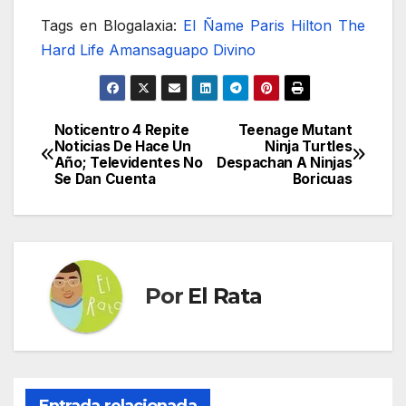
Tags en Blogalaxia:
El Ñame
Paris Hilton
The
Hard Life
Amansaguapo Divino
Noticentro 4 Repite
Teenage Mutant
Navegación
Noticias De Hace Un
Ninja Turtles
Año; Televidentes No
Despachan A Ninjas
de
Se Dan Cuenta
Boricuas
entradas
Por
El Rata