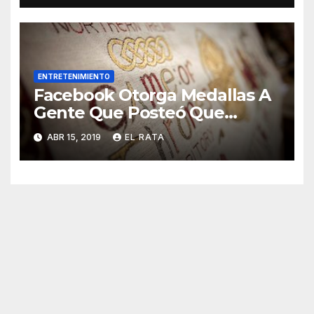
Quieren Que Trate
ENTRETENIMIENTO
Facebook Otorga Medallas A
Gente Que Posteó Que
Nunca Ha Visto «Game Of
ABR 15, 2019
EL RATA
Thrones»