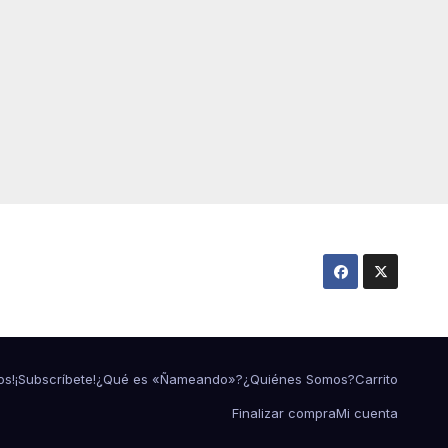
os!
¡Subscríbete!
¿Qué es «Ñameando»?
¿Quiénes Somos?
Carrito
Finalizar compra
Mi cuenta