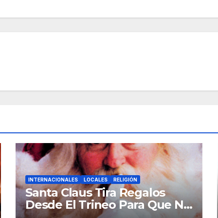
INTERNACIONALES
LOCALES
RELIGIÓN
Santa Claus Tira Regalos
Desde El Trineo Para Que No
Se Le Pegue El COVID-19