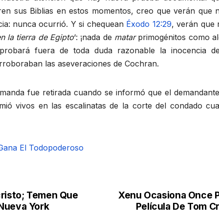
ren sus Biblias en estos momentos, creo que verán que n
ia: nunca ocurrió. Y si chequean
Éxodo 12:29
, verán que r
n la tierra de Egipto
‘: ¡nada de
matar
primogénitos como al
probará fuera de toda duda razonable la inocencia de
corroboraban las aseveraciones de Cochran.
emanda fue retirada cuando se informó que el demandan
mió vivos en las escalinatas de la corte del condado cu
 Gana
El Todopoderoso
cristo; Temen Que
Xenu Ocasiona Once P
 Nueva York
Película De Tom C