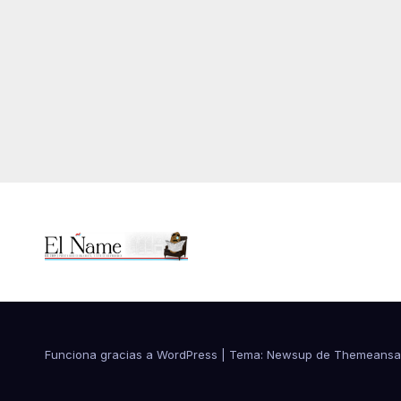
Funciona gracias a WordPress
|
Tema:
Newsup
de
Themeansa