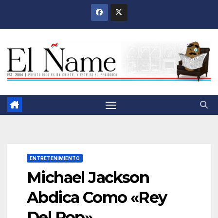
Saltar
al
contenido
ENTRETENIMIENTO
Michael Jackson
Abdica Como «Rey
Del Pop»