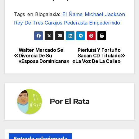
Tags en Blogalaxia:
El Ñame
Michael Jackson
Rey De Tres Carajos
Pederasta Empedernido
Walter Mercado Se
Pierluisi Y Fortuño
Navegación
Divorcia De Su
Sacan CD Titulado
«Esposa Dominicana»
«La Voz De La Calle»
de
entradas
Por
El Rata