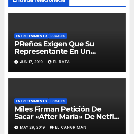
Entrada relacionada
ENTRETENIMIENTO
LOCALES
PReños Exigen Que Su
Representante En Un
Concurso Superficial E
JUN 17, 2019
EL RATA
Irrelevante Sea «Boricua De
Pura Cepa»
ENTRETENIMIENTO
LOCALES
Miles Firman Petición De
Sacar «After María» De Netflix
Porque El Documental No
MAY 29, 2019
EL CANGRIMÁN
Trata Sobre Lo Que Ellos