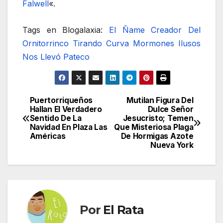
Falwell
«.
Tags en Blogalaxia:
El Ñame
Creador Del
Ornitorrinco
Tirando Curva
Mormones Ilusos
Nos Llevó Pateco
Puertorriqueños
Mutilan Figura Del
Navegación
Hallan El Verdadero
Dulce Señor
Sentido De La
Jesucristo; Temen
de
Navidad En Plaza Las
Que Misteriosa Plaga
Américas
De Hormigas Azote
entradas
Nueva York
Por
El Rata