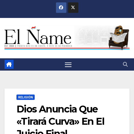
Saltar
al
contenido
RELIGIÓN
Dios Anuncia Que
«Tirará Curva» En El
Juicio Final