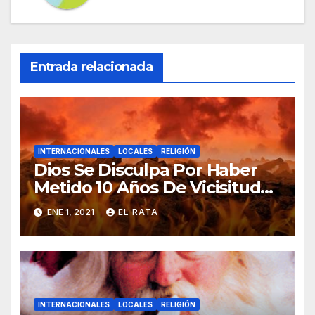
Entrada relacionada
INTERNACIONALES
LOCALES
RELIGIÓN
Dios Se Disculpa Por Haber
Metido 10 Años De Vicisitudes
En El 2020
ENE 1, 2021
EL RATA
INTERNACIONALES
LOCALES
RELIGIÓN