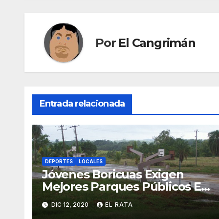
entradas
Por
El Cangrimán
Entrada relacionada
DEPORTES
LOCALES
Jóvenes Boricuas Exigen
Mejores Parques Públicos En
Donde Usar Drogas Por Las
DIC 12, 2020
EL RATA
Noches