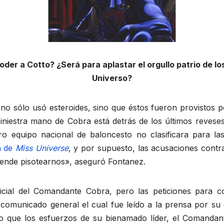
der a Cotto? ¿Será para aplastar el orgullo patrio de lo
Universo?
 no sólo usó esteroides, sino que éstos fueron provistos
siniestra mano de Cobra está detrás de los últimos revese
ro equipo nacional de baloncesto no clasificara para la
n de
Miss Universe
, y por supuesto, las acusaciones cont
tende pisotearnos», aseguró Fontanez.
icial del Comandante Cobra, pero las peticiones para c
comunicado general el cual fue leído a la prensa por su
co que los esfuerzos de su bienamado líder, el Comand