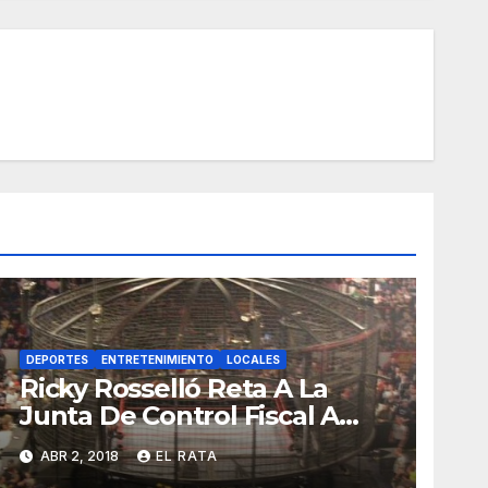
DEPORTES
ENTRETENIMIENTO
LOCALES
Ricky Rosselló Reta A La
Junta De Control Fiscal A
Lucha «Enjaulados Y Con
ABR 2, 2018
EL RATA
Alambre De Púas»