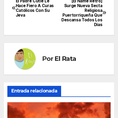
El Padre Cutié Le
[El Ñame Retro]
Navegación
Hace Fiero A Curas
Surge Nueva Secta
Católicos Con Su
Religiosa
de
Jeva
Puertorriqueña Que
Descansa Todos Los
entradas
Días
Por
El Rata
Entrada relacionada