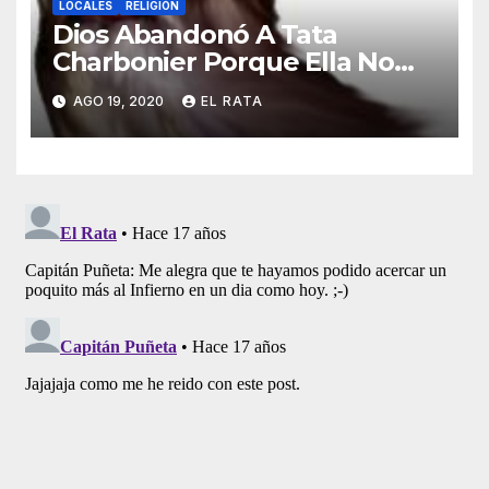
LOCALES
RELIGIÓN
Dios Abandonó A Tata
Charbonier Porque Ella No
Diezmó De Todo Lo Que Se
AGO 19, 2020
EL RATA
Robó