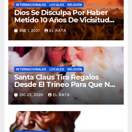
INTERNACIONALES
LOCALES
RELIGIÓN
Dios Se Disculpa Por Haber
Metido 10 Años De Vicisitudes
En El 2020
ENE 1, 2021
EL RATA
INTERNACIONALES
LOCALES
RELIGIÓN
Santa Claus Tira Regalos
Desde El Trineo Para Que No
Se Le Pegue El COVID-19
DIC 25, 2020
EL RATA