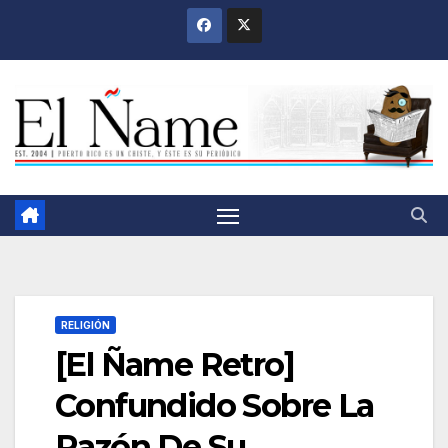
Saltar
al
contenido
RELIGIÓN
[El Ñame Retro]
Confundido Sobre La
Razón De Su