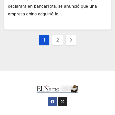
declarara en bancarrota, se anunció que una
empresa china adquiríó la…
Navegación
1
2
de
entradas