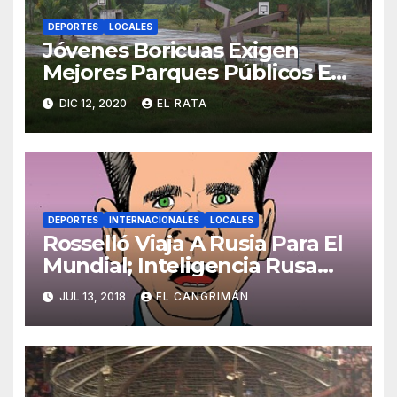
DEPORTES
LOCALES
Jóvenes Boricuas Exigen
Mejores Parques Públicos En
Donde Usar Drogas Por Las
DIC 12, 2020
EL RATA
Noches
DEPORTES
INTERNACIONALES
LOCALES
Rosselló Viaja A Rusia Para El
Mundial; Inteligencia Rusa
Saca Micrófonos De Su Cuarto
JUL 13, 2018
EL CANGRIMÁN
Pa’ No Desperdiciarlos