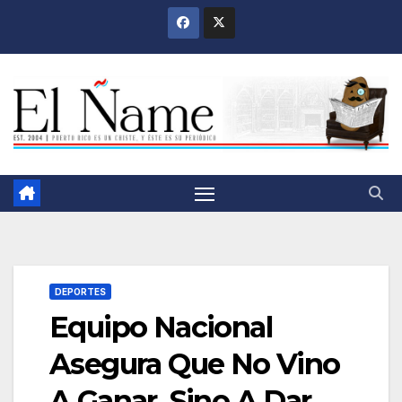
Saltar
al
contenido
DEPORTES
Equipo Nacional
Asegura Que No Vino
A Ganar, Sino A Dar