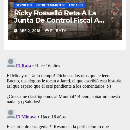
DEPORTES
ENTRETENIMIENTO
LOCALES
Ricky Rosselló Reta A La
Junta De Control Fiscal A
Lucha «Enjaulados Y Con
ABR 2, 2018
EL RATA
Alambre De Púas»