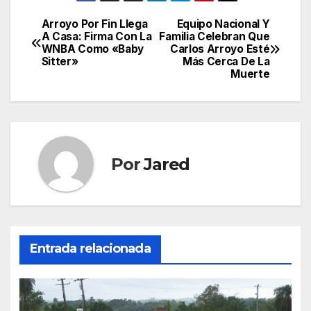
Arroyo Por Fin Llega
Equipo Nacional Y
Navegación
A Casa: Firma Con La
Familia Celebran Que
WNBA Como «Baby
Carlos Arroyo Esté
de
Sitter»
Más Cerca De La
Muerte
entradas
Por
Jared
Entrada relacionada