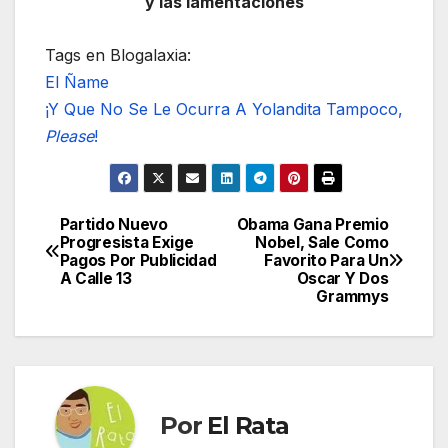
y las lamentaciones
Tags en Blogalaxia:
El Ñame
¡Y Que No Se Le Ocurra A Yolandita Tampoco,
Please
!
Partido Nuevo
Obama Gana Premio
Navegación
Progresista Exige
Nobel, Sale Como
Pagos Por Publicidad
Favorito Para Un
de
A Calle 13
Oscar Y Dos
Grammys
entradas
Por
El Rata