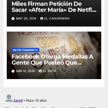
Miles Firman Petición De
Sacar «After María» De Netflix
Porque El Documental No
MAY 29, 2019
EL CANGRIMÁN
Trata Sobre Lo Que Ellos
Quieren Que Trate
ENTRETENIMIENTO
Facebook Otorga Medallas A
Gente Que Posteó Que
Nunca Ha Visto «Game Of
ABR 15, 2019
EL RATA
Thrones»