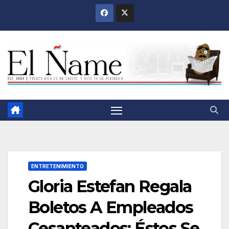
Saltar
al
contenido
ENTRETENIMIENTO
Gloria Estefan Regala
Boletos A Empleados
Cesanteados; Éstos Se