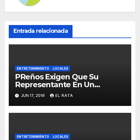
Entrada relacionada
ENTRETENIMIENTO
LOCALES
PReños Exigen Que Su
Representante En Un
Concurso Superficial E
JUN 17, 2019
EL RATA
Irrelevante Sea «Boricua De
Pura Cepa»
ENTRETENIMIENTO
LOCALES