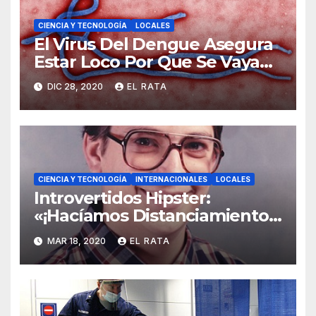
CIENCIA Y TECNOLOGÍA
LOCALES
El Virus Del Dengue Asegura
Estar Loco Por Que Se Vaya
Su Primo Vividor, El COVID-19
DIC 28, 2020
EL RATA
CIENCIA Y TECNOLOGÍA
INTERNACIONALES
LOCALES
Introvertidos Hipster:
«¡Hacíamos Distanciamiento
Social Antes De Que El
MAR 18, 2020
EL RATA
Coronavirus Lo Hiciera Cool!»