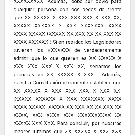
XXXXXXXXX
. Además, ¡debe ser obvio para
cualquier persona con dos dedos de frente
que
XX XXXXX X XXX XXX XXX X XXX XX,
XXXXX XXXXXX X XXX XXXXXXX XXXX
XXXX XXXXX (XXXXX XX XXX XX XX XXX XX
XXXX XXXXXX)
! Si en realidad los Legisladores
tuvieran los
XXXXXXX
de verdaderamente
admitir que lo que quieren es
XX XXXXX X
XXX XXX XXX X XXX XX
, seríamos los
primeros en
XX XXXXX X XXX
… Además,
nuestra Constitución claramente establece que
XX XXXXX X XXX XXX XXX X XXX XX:
¡XXXXX XXXXXX X XXX XXXXXXX XXXX
XXXX XXXXX! XXXXX XX XXX XX XX XXX XX
XXXX, XXX XXXX XXX XXXXXXXXXX XX
XXXXX XXX XXX
. Para concluir, por nuestras
madres juramos que
XX XXXXX X XXX XXX