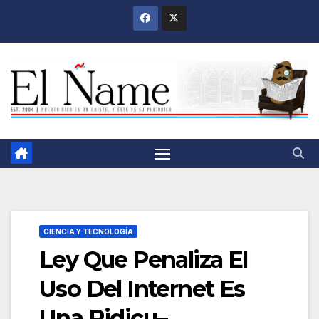
Saltar
al
contenido
CIENCIA Y TECNOLOGÍA
Ley Que Penaliza El
Uso Del Internet Es
Una Ridicu–