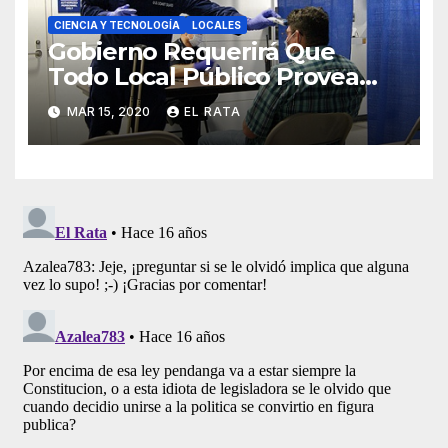
CIENCIA Y TECNOLOGÍA
LOCALES
Gobierno Requerirá Que
Todo Local Público Provea
«Culito De Rana» A Sus
MAR 15, 2020
EL RATA
Clientes