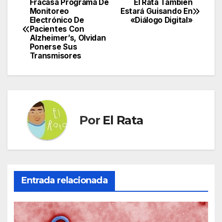
Fracasa Programa De
El Rata También
Navegación
Monitoreo
Estará Guisando En
Electrónico De
«Diálogo Digital»
de
Pacientes Con
Alzheimer’s, Olvidan
entradas
Ponerse Sus
Transmisores
Por
El Rata
Entrada relacionada