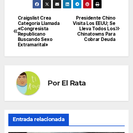
Craigslist Crea
Presidente Chino
Navegación
Categoría Llamada
Visita Los EEUU; Se
«Congresista
Lleva Todos Los
de
Republicano
Chinatowns Para
Buscando Sexo
Cobrar Deuda
entradas
Extramarital»
Por
El Rata
Entrada relacionada