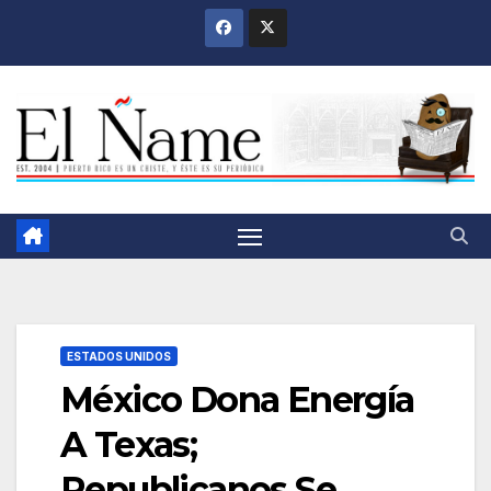
Saltar
al
contenido
ESTADOS UNIDOS
México Dona Energía
A Texas;
Republicanos Se