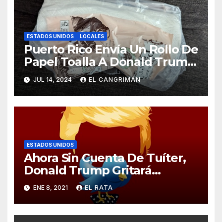
ESTADOS UNIDOS
LOCALES
Puerto Rico Envía Un Rollo De
Papel Toalla A Donald Trump
Pa’ Que Use Las Hojas De
JUL 14, 2024
EL CANGRIMÁN
Curita
ESTADOS UNIDOS
Ahora Sin Cuenta De Tuíter,
Donald Trump Gritará
Barrabasadas Desde Una
ENE 8, 2021
EL RATA
Tumbacocos