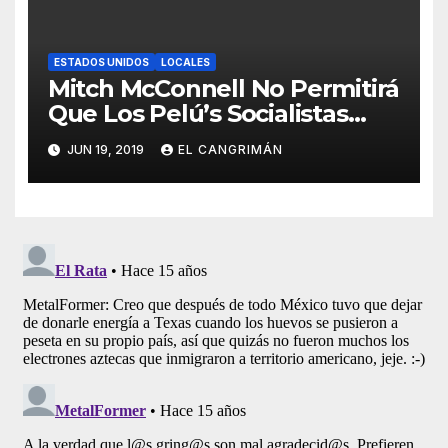
ESTADOS UNIDOS
LOCALES
Mitch McConnell No Permitirá
Que Los Pelú’s Socialistas
Comunistas Del PNP Logren
JUN 19, 2019
EL CANGRIMÁN
La Estadidad