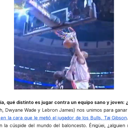
a, qué distinto es jugar contra un equipo sano y joven:
osh, Dwyane Wade y Lebron James) nos unimos para gana
 la cara que le metió el jugador de los Bulls, Taj Gibson
 la cúspide del mundo del baloncesto. Énigüei, ¿alguie