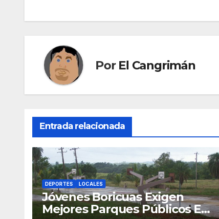
de
entradas
Por
El Cangrimán
Entrada relacionada
DEPORTES
LOCALES
Jóvenes Boricuas Exigen
Mejores Parques Públicos En