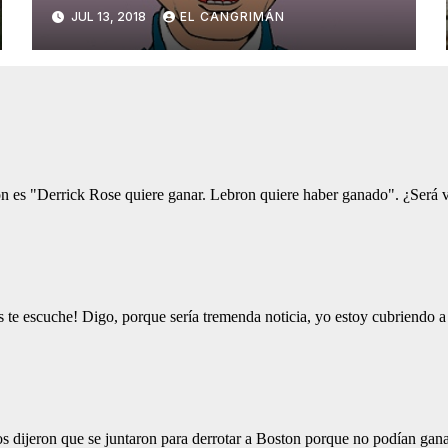
Saca Micrófonos De Su
JUL 13, 2018
EL CANGRIMÁN
Cuarto Pa’ No
Desperdiciarlos