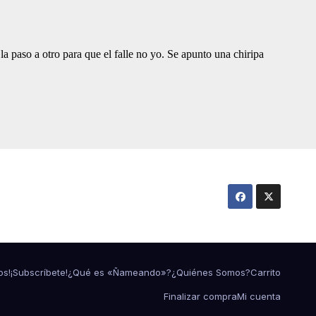
os!
¡Subscríbete!
¿Qué es «Ñameando»?
¿Quiénes Somos?
Carrito
Finalizar compra
Mi cuenta