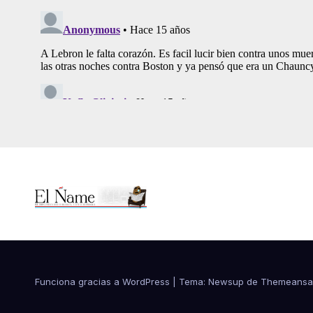
Funciona gracias a WordPress
|
Tema:
Newsup
de
Themeansa