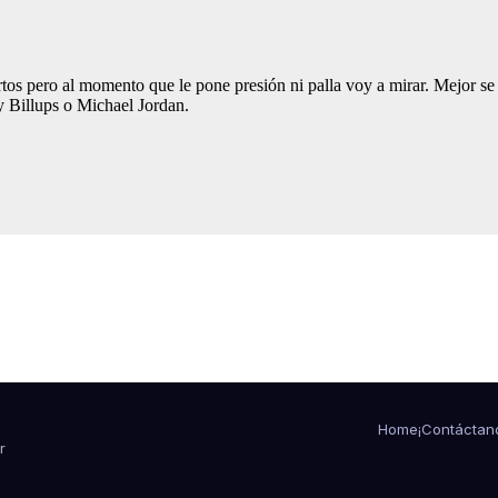
Home
¡Contáctan
r