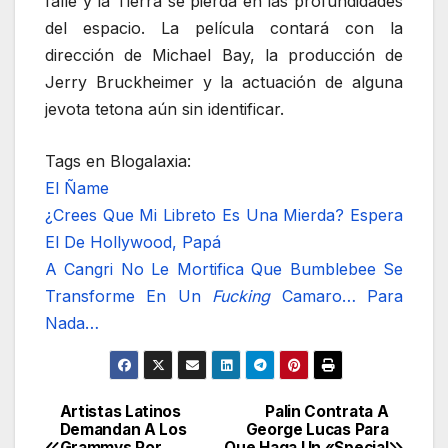
falle y la Tierra se pierda en las profundidades
del espacio. La película contará con la
dirección de Michael Bay, la producción de
Jerry Bruckheimer y la actuación de alguna
jevota tetona aún sin identificar.
Tags en Blogalaxia:
El Ñame
¿Crees Que Mi Libreto Es Una Mierda? Espera
El De Hollywood, Papá
A Cangri No Le Mortifica Que Bumblebee Se
Transforme En Un
Fucking
Camaro… Para
Nada…
Artistas Latinos
Palin Contrata A
Navegación
Demandan A Los
George Lucas Para
Grammys Por
Que Haga Un «Special