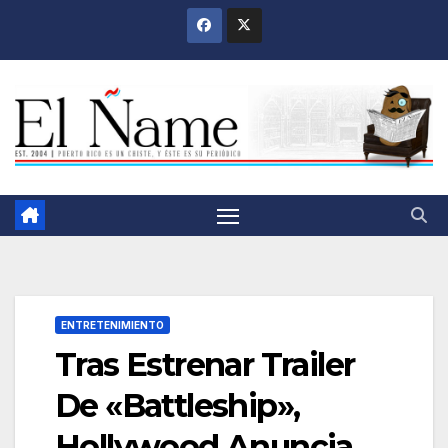
Saltar
al
contenido
ENTRETENIMIENTO
Tras Estrenar Trailer
De «Battleship»,
Hollywood Anuncia