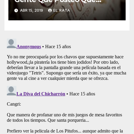
Nunca Ha Visto «Game Of
ABR 15, 2019
EL RATA
Thrones»