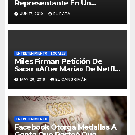
Representante En Un
Concurso Superficial E
JUN 17, 2019
EL RATA
Irrelevante Sea «Boricua De
Pura Cepa»
ENTRETENIMIENTO
LOCALES
Miles Firman Petición De
Sacar «After María» De Netflix
Porque El Documental No
MAY 29, 2019
EL CANGRIMÁN
Trata Sobre Lo Que Ellos
Quieren Que Trate
ENTRETENIMIENTO
Facebook Otorga Medallas A
Gente Que Posteó Que