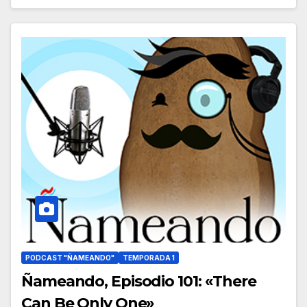
PODCAST "ÑAMEANDO"
TEMPORADA 1
Ñameando, Episodio 101: «There
Can Be Only One»