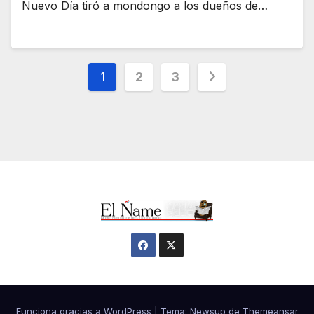
Nuevo Día tiró a mondongo a los dueños de…
Navegación
1
2
3
de
entradas
Funciona gracias a WordPress
|
Tema:
Newsup
de
Themeansar