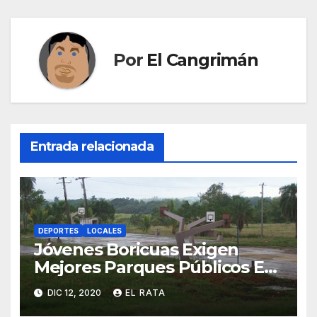
Por
El Cangrimán
Entrada relacionada
DEPORTES
LOCALES
Jóvenes Boricuas Exigen
Mejores Parques Públicos En
Donde Usar Drogas Por Las
DIC 12, 2020
EL RATA
Noches