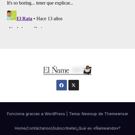
Funciona gracias a WordPress
|
Tema:
Newsup
de
Themeansar
Home
¡Contáctanos!
¡Subscríbete!
¿Qué es «Ñameando»?