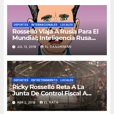
DEPORTES
INTERNACIONALES
LOCALES
Rosselló Viaja A Rusia Para El
Mundial; Inteligencia Rusa
Saca Micrófonos De Su Cuarto
JUL 13, 2018
EL CANGRIMÁN
Pa’ No Desperdiciarlos
DEPORTES
ENTRETENIMIENTO
LOCALES
Ricky Rosselló Reta A La
Junta De Control Fiscal A
Lucha «Enjaulados Y Con
ABR 2, 2018
EL RATA
Alambre De Púas»