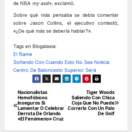
de NBA
my ass
!», exclamó.
Sobre qué más pensaba se debía comentar
sobre Jason Collins, el ejecutivo contestó,
«¿De qué más se debería hablar?».
Tags en Blogalaxia:
El Ñame
Soñando Con Cuando Esto No Sea Noticia
Centro De Baloncesto Superior Será
Nacionalistas
Tiger Woods
Navegación
Homofóbicos
Saliendo Con Chica
Inseguros Si
Coja Que No Puede
de
Lamentar O Celebrar
Correrlo Con Un Palo
Derrota De Orlando
De Golf
entradas
«El Fenómeno» Cruz