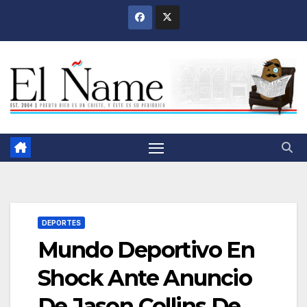
Saltar
al
contenido
DEPORTES
Mundo Deportivo En
Shock Ante Anuncio
De Jason Collins De