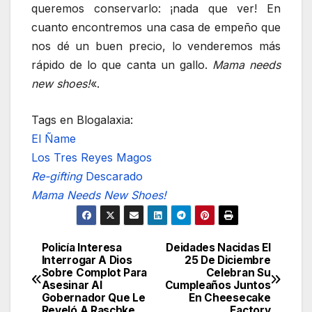
queremos conservarlo: ¡nada que ver! En
cuanto encontremos una casa de empeño que
nos dé un buen precio, lo venderemos más
rápido de lo que canta un gallo.
Mama needs
new shoes!
«.
Tags en Blogalaxia:
El Ñame
Los Tres Reyes Magos
Re-gifting
Descarado
Mama Needs New Shoes!
Policía Interesa
Deidades Nacidas El
Navegación
Interrogar A Dios
25 De Diciembre
Sobre Complot Para
Celebran Su
de
Asesinar Al
Cumpleaños Juntos
Gobernador Que Le
En Cheesecake
Reveló A Raschke
Factory