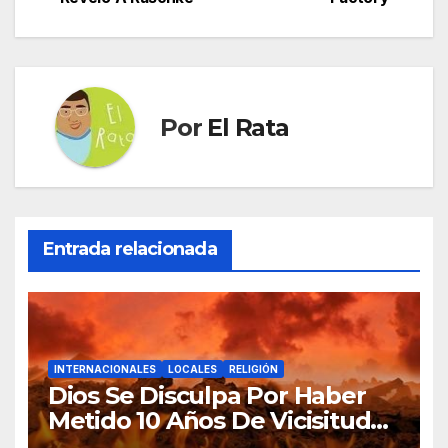
entradas
Por
El Rata
Entrada relacionada
INTERNACIONALES
LOCALES
RELIGIÓN
Dios Se Disculpa Por Haber
Metido 10 Años De Vicisitudes
En El 2020