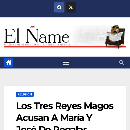
Saltar
al
contenido
RELIGIÓN
Los Tres Reyes Magos
Acusan A María Y
José De Regalar