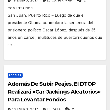
18 ENERO, 2017
EL CANGRIMÁN
2
COMENTARIOS
San Juan, Puerto Rico – Luego de que el
presidente Obama conmutara la sentencia del
prisionero político Oscar López, después de 35
años en cárcel, multitudes de puertorriqueños que
se…
LOCALES
Además De Subir Peajes, El DTOP
Realizará «Car-Jackings Aleatorios»
Para Levantar Fondos
16 ENERO, 2017
EL RATA
2