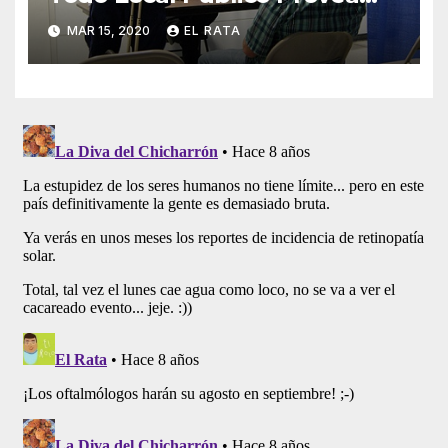
«Culito De Rana» A Sus
MAR 15, 2020
EL RATA
Clientes