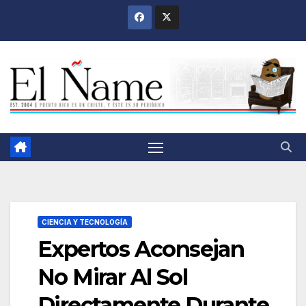
Saltar
al
contenido
CIENCIA Y TECNOLOGÍA
Expertos Aconsejan
No Mirar Al Sol
Directamente Durante