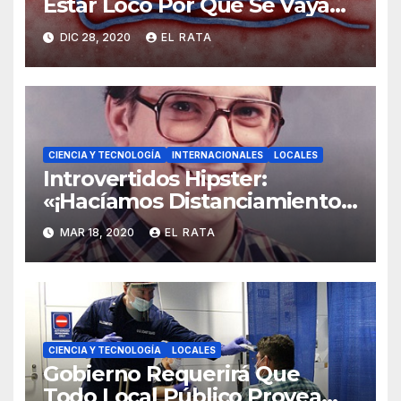
Estar Loco Por Que Se Vaya
Su Primo Vividor, El COVID-19
DIC 28, 2020
EL RATA
CIENCIA Y TECNOLOGÍA
INTERNACIONALES
LOCALES
Introvertidos Hipster:
«¡Hacíamos Distanciamiento
Social Antes De Que El
MAR 18, 2020
EL RATA
Coronavirus Lo Hiciera Cool!»
CIENCIA Y TECNOLOGÍA
LOCALES
Gobierno Requerirá Que
Todo Local Público Provea