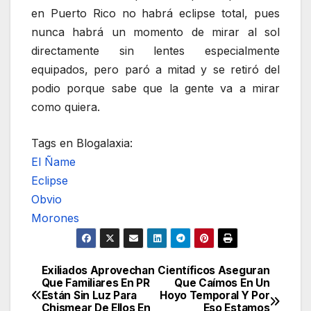
en Puerto Rico no habrá eclipse total, pues
nunca habrá un momento de mirar al sol
directamente sin lentes especialmente
equipados, pero paró a mitad y se retiró del
podio porque sabe que la gente va a mirar
como quiera.
Tags en Blogalaxia:
El Ñame
Eclipse
Obvio
Morones
Exiliados Aprovechan
Científicos Aseguran
Navegación
Que Familiares En PR
Que Caímos En Un
Están Sin Luz Para
Hoyo Temporal Y Por
de
Chismear De Ellos En
Eso Estamos